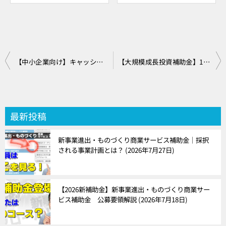
投
【中小企業向け】キャッシュフロー計算書の作り方・Excelテンプレート有り
【大規模成長投資補助金】1次採択結果分析・どんな企業が選ばれた？
稿
ナ
ビ
最新投稿
ゲ
新事業進出・ものづくり商業サービス補助金｜採択
ー
される事業計画とは？
2026年7月27日
シ
ョ
【2026新補助金】新事業進出・ものづくり商業サー
ビス補助金 公募要領解説
2026年7月18日
ン