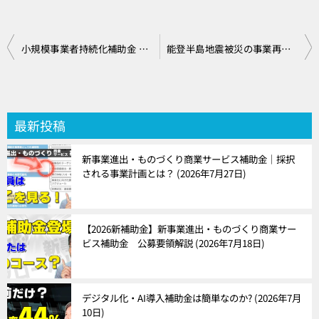
投
小規模事業者持続化補助金 第15回 公募要領を徹底解説
能登半島地震被災の事業再生に使える補助金｜小規模事業者持続化補助金 災害支援枠
稿
ナ
ビ
最新投稿
ゲ
新事業進出・ものづくり商業サービス補助金｜採択
ー
される事業計画とは？
2026年7月27日
シ
ョ
【2026新補助金】新事業進出・ものづくり商業サー
ビス補助金 公募要領解説
2026年7月18日
ン
デジタル化・AI導入補助金は簡単なのか?
2026年7月
10日