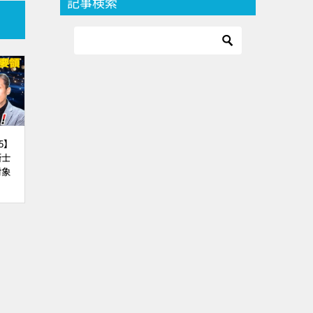
記事検索
5】
断士
対象