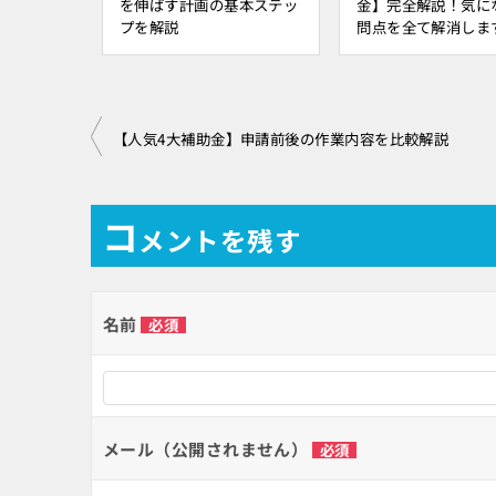
を伸ばす計画の基本ステッ
金】完全解説！気に
プを解説
問点を全て解消しま
投
【人気4大補助金】申請前後の作業内容を比較解説
稿
ナ
コ
メントを残す
ビ
ゲ
名前
必須
ー
シ
ョ
ン
メール（公開されません）
必須